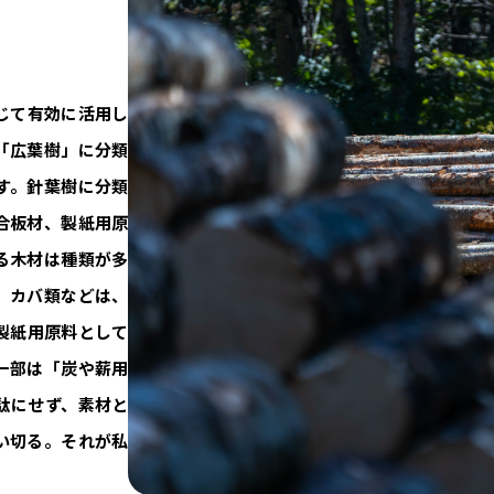
じて有効に活用し
「広葉樹」に分類
す。針葉樹に分類
合板材、製紙用原
る木材は種類が多
、カバ類などは、
製紙用原料として
一部は「炭や薪用
駄にせず、素材と
い切る。それが私