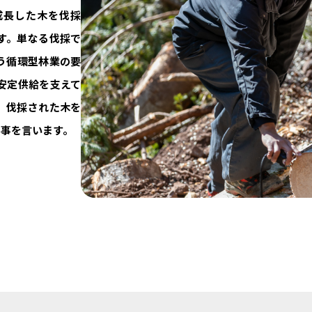
成長した木を伐採
す。単なる伐採で
う循環型林業の要
安定供給を支えて
、伐採された木を
の事を言います。