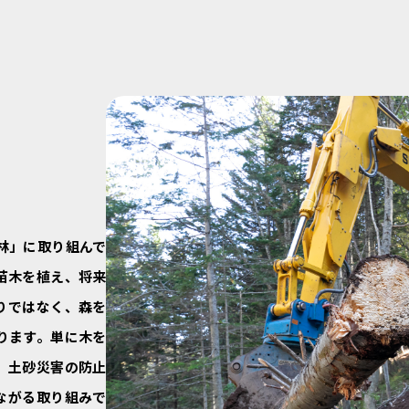
林」に取り組んで
苗木を植え、将来
りではなく、森を
ります。単に木を
、土砂災害の防止
ながる取り組みで