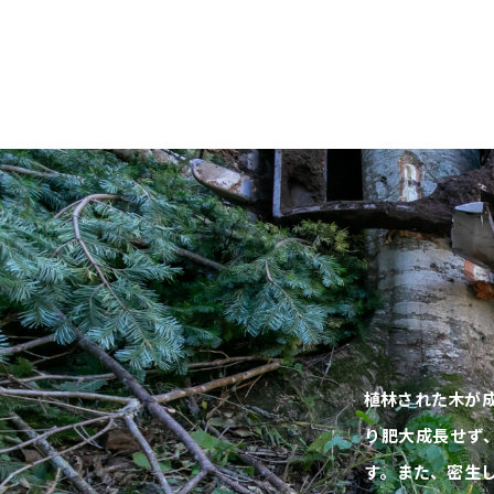
植林された木が
り肥大成長せず
す。また、密生