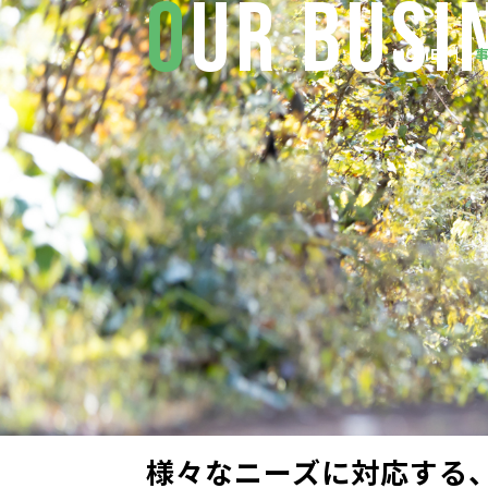
O
UR BUSI
内
容
HOME
を
ス
キ
ッ
プ
様々なニーズに対応する