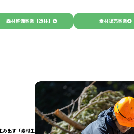
森林整備事業【造林】
素材販売事業
】
生み出す「素材生