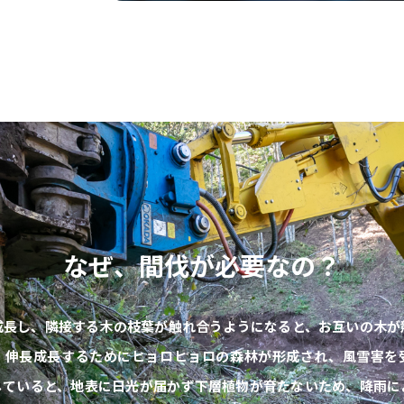
なぜ、間伐が必要なの？
成長し、隣接する木の枝葉が触れ合うようになると、お互いの木が
、伸長成長するためにヒョロヒョロの森林が形成され、風雪害を
していると、地表に日光が届かず下層植物が育たないため、降雨に